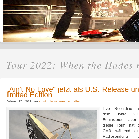
Tour 2022: When the Hades r
„Ain’t No Love“ jetzt als U.S. Release u
limited Edition
Februar 25, 2022 von
admin
·
Kommentar schreiben
Live Recording a
dem Jahre 201
Remastered, aber 
dieser Form hat d
CMB während ein
Radiosendung e