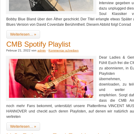
Interview gegeben 
dazu unplugged die
Soul Klassiker v
Bobby Blue Bland über den Äther geschickt. Der Titel erlangte etwas Später 
Blues Version von David Coverdale Berühmtheit. Diesem Abbild folgt Conrad
Weiterlesen… »
CMB Spotify Playlist
Februar 21, 2022 von
admin
·
Kommentar schreiben
Dear Ladies & Gent
Fühlt Euch frei die 
zu abonnieren, in E
Playlisten 
übernehmen,
downloaden, zu tei
und weiter 
empfehlen. Sorgt daf
dass die CMB Ar
noch mehr Fans bekommt, unterstützt unsere Plattenfirma VINCENT MU
HANNOVER und checkt auch deren Playlisten, auf denen wir natürlich a
vertreten
Weiterlesen… »