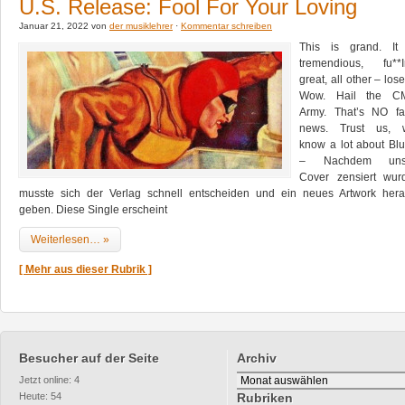
U.S. Release: Fool For Your Loving
Januar 21, 2022 von
der musiklehrer
·
Kommentar schreiben
This is grand. It 
tremendious, fu**I
great, all other – lose
Wow. Hail the C
Army. That’s NO fa
news. Trust us, 
know a lot about Bl
– Nachdem uns
Cover zensiert wur
musste sich der Verlag schnell entscheiden und ein neues Artwork her
geben. Diese Single erscheint
Weiterlesen… »
[ Mehr aus dieser Rubrik ]
Besucher auf der Seite
Archiv
Archiv
Jetzt online: 4
Heute: 54
Rubriken