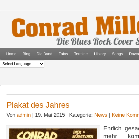
Home
Blog
Die Band
Fotos
Termine
History
Songs
Down
Plakat des Jahres
Von
admin
| 19. Mai 2015 | Kategorie:
News
|
Keine Komm
Ehrlich gesa
mehr ko