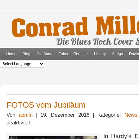
Home
Blog
Die Band
Fotos
Termine
History
Songs
Down
FOTOS vom Jubiläum
Von
admin
| 19. Dezember 2016 | Kategorie:
News
für
deaktiviert
FOTOS
vom
In Hardy’s E
Jubiläum