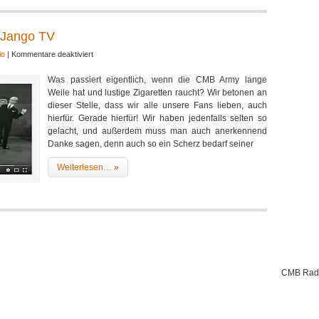
 Jango TV
für
io
|
Kommentare deaktiviert
Der
Was passiert eigentlich, wenn die CMB Army lange
neue
Weile hat und lustige Zigaretten raucht? Wir betonen an
CMB
dieser Stelle, dass wir alle unsere Fans lieben, auch
VIDEO
hierfür. Gerade hierfür! Wir haben jedenfalls selten so
Clip
gelacht, und außerdem muss man auch anerkennend
by
Danke sagen, denn auch so ein Scherz bedarf seiner
Jango
TV
Weiterlesen… »
CMB Rad