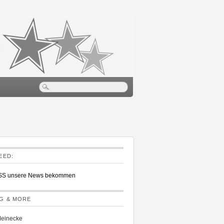
EED:
RSS unsere News bekommen
G & MORE
Meinecke