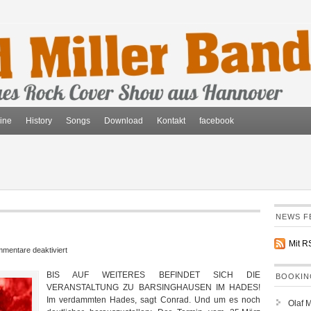
ine
History
Songs
Download
Kontakt
facebook
NEWS F
Mit 
für
mentare deaktiviert
It
BIS AUF WEITERES BEFINDET SICH DIE
sucks
BOOKIN
VERANSTALTUNG ZU BARSINGHAUSEN IM HADES!
when
Im verdammten Hades, sagt Conrad. Und um es noch
it
Olaf 