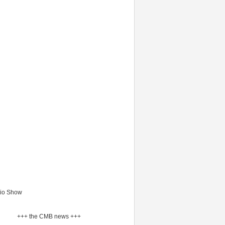
io Show
+++ the CMB news +++