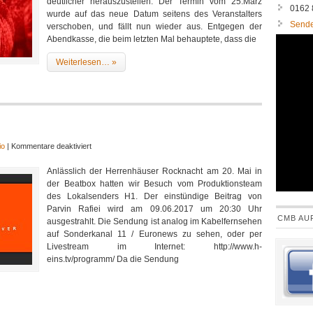
deutlicher herauszustellen: Der Termin vom 25.März
sucks
0162
wurde auf das neue Datum seitens des Veranstalters
!!!
Sende
verschoben, und fällt nun wieder aus. Entgegen der
Abendkasse, die beim letzten Mal behauptete, dass die
Weiterlesen… »
für
io
|
Kommentare deaktiviert
Conrad
Anlässlich der Herrenhäuser Rocknacht am 20. Mai in
kommt
der Beatbox hatten wir Besuch vom Produktionsteam
im
des Lokalsenders H1. Der einstündige Beitrag von
Fernsehen
Parvin Rafiei wird am 09.06.2017 um 20:30 Uhr
!
CMB AU
ausgestrahlt. Die Sendung ist analog im Kabelfernsehen
auf Sonderkanal 11 / Euronews zu sehen, oder per
Livestream im Internet: http://www.h-
eins.tv/programm/ Da die Sendung