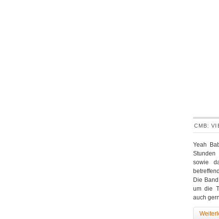
CMB: V
Yeah Bab
Stunden 
sowie d
betreffe
Die Band 
um die T
auch ger
Weiter