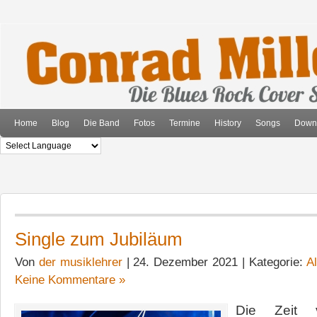
Home
Blog
Die Band
Fotos
Termine
History
Songs
Down
Single zum Jubiläum
Von
der musiklehrer
| 24. Dezember 2021 | Kategorie:
A
Keine Kommentare »
Die Zeit v