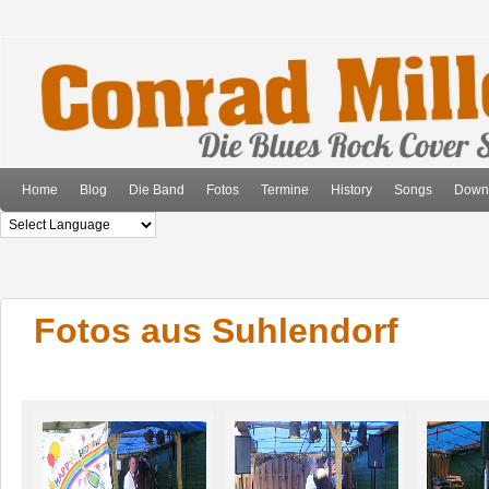
Home
Blog
Die Band
Fotos
Termine
History
Songs
Down
Fotos aus Suhlendorf