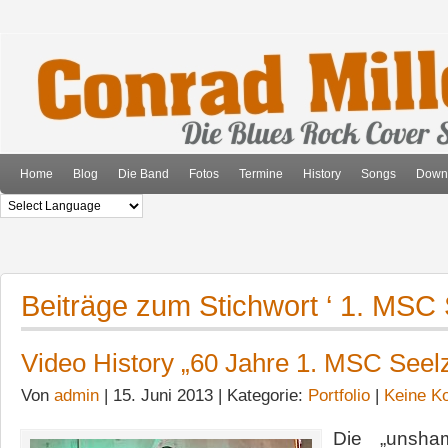
Home
Blog
Die Band
Fotos
Termine
History
Songs
Down
Beiträge zum Stichwort ‘ 1. MSC 
Video History „60 Jahre 1. MSC Seel
Von
admin
| 15. Juni 2013 | Kategorie:
Portfolio
|
Keine K
Die „unsha