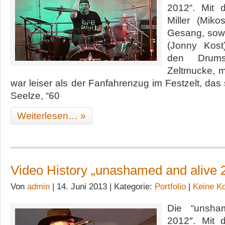
2012“. Mit 
Miller (Mik
Gesang, sowi
(Jonny Kos
den Drums
Zeltmucke, 
war leiser als der Fanfahrenzug im Festzelt, das
Seelze, “60
Weiterlesen… »
Video History „unashamed and alive 
Von
admin
| 14. Juni 2013 | Kategorie:
Portfolio
|
Keine K
Die “unsha
2012″. Mit 