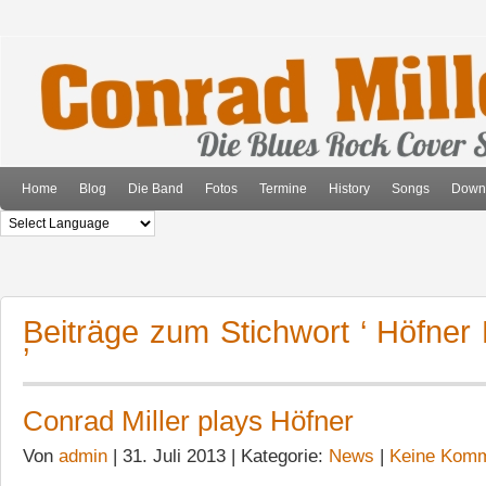
Home
Blog
Die Band
Fotos
Termine
History
Songs
Down
Beiträge zum Stichwort ‘ Höfner
’
Conrad Miller plays Höfner
Von
admin
| 31. Juli 2013 | Kategorie:
News
|
Keine Komm