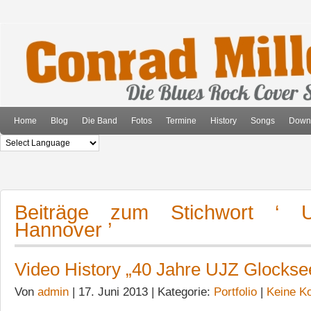
Home
Blog
Die Band
Fotos
Termine
History
Songs
Down
Beiträge zum Stichwort ‘ 
Hannover ’
Video History „40 Jahre UJZ Glockse
Von
admin
| 17. Juni 2013 | Kategorie:
Portfolio
|
Keine K