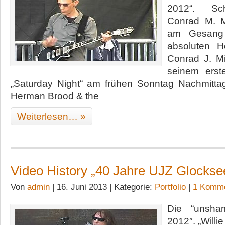
2012“. Sch
Conrad M. Mi
am Gesang 
absoluten H
Conrad J. Mi
seinem ers
„Saturday Night“ am frühen Sonntag Nachmittag
Herman Brood & the
Weiterlesen… »
Video History „40 Jahre UJZ Glockse
Von
admin
| 16. Juni 2013 | Kategorie:
Portfolio
|
1 Komme
Die “unsha
2012″. „Willi