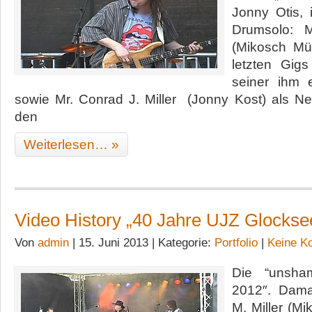
Jonny Otis, 
Drumsolo: M
(Mikosch Mül
letzten Gi
seiner ihm 
sowie Mr. Conrad J. Miller (Jonny Kost) als 
den
Weiterlesen… »
Video History „40 Jahre UJZ Glockse
Von
admin
| 15. Juni 2013 | Kategorie:
Portfolio
|
Keine K
Die “unsha
2012″. Dama
M. Miller (M