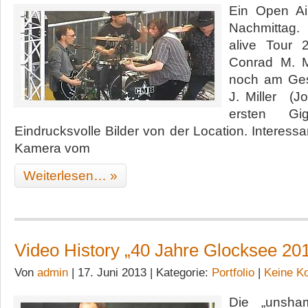
Ein Open Ai
Nachmittag
alive Tour 
Conrad M. Mi
noch am Ges
J. Miller (J
ersten G
Eindrucksvolle Bilder von der Location. Interess
Kamera vom
Weiterlesen… »
Video History „40 Jahre Glocksee 20
Von
admin
| 17. Juni 2013 | Kategorie:
Portfolio
|
Keine K
Die „unsha