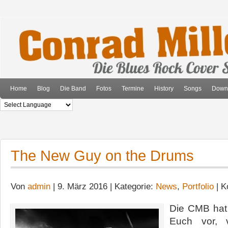
Home
Blog
Die Band
Fotos
Termine
History
Songs
Down
The New Guy on the Drums
Von
admin
| 9. März 2016 | Kategorie:
News
,
Portfolio
|
K
Die CMB hat 
Euch vor, 