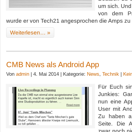
um sich. Und 
von dem Pro
wurde er von Tech21 angesprochen die Amps zu 
Weiterlesen… »
CMB News als Android App
Von
admin
| 4. Mai 2014 | Kategorie:
News
,
Technik
|
Kei
Für Euch si
Junkies: Ga
nun eine Ap
User mit And
Zu haben a
Seite. Die A
zwar noch ni