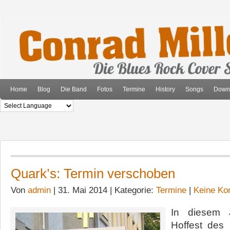
Home
Blog
Die Band
Fotos
Termine
History
Songs
Down
Quark’s: Termin verschoben
Von
admin
| 31. Mai 2014 | Kategorie:
Termine
|
Keine Ko
In diesem 
Hoffest des 