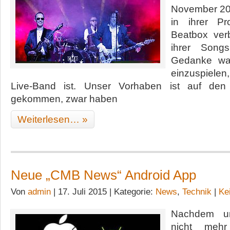
November 20
the
Hades
in ihrer P
of
Beatbox verb
Blues
ihrer Song
Rock
Gedanke war
einzuspiel
Live-Band ist. Unser Vorhaben ist auf den
gekommen, zwar haben
Weiterlesen… »
Neue „CMB News“ Android App
Von
admin
| 17. Juli 2015 | Kategorie:
News
,
Technik
|
Ke
Nachdem un
nicht mehr 