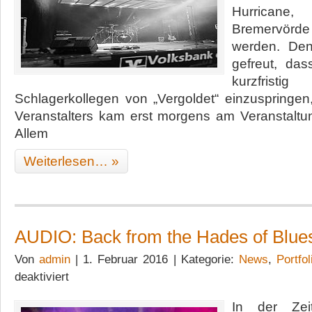
Hurricane,
Bremervörd
werden. De
gefreut, da
kurzfris
Schlagerkollegen von „Vergoldet“ einzuspringen
Veranstalters kam erst morgens am Veranstaltun
Allem
Weiterlesen… »
AUDIO: Back from the Hades of Blue
Von
admin
| 1. Februar 2016 | Kategorie:
News
,
Portfol
für
deaktiviert
AUDIO:
Back
In der Zei
from