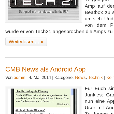
Amp auf den
Beatbox zu sp
um sich. Und 
von dem Pro
wurde er von Tech21 angesprochen die Amps zu 
Weiterlesen… »
CMB News als Android App
Von
admin
| 4. Mai 2014 | Kategorie:
News
,
Technik
|
Kei
Für Euch si
Junkies: Ga
nun eine Ap
User mit And
Zu haben a