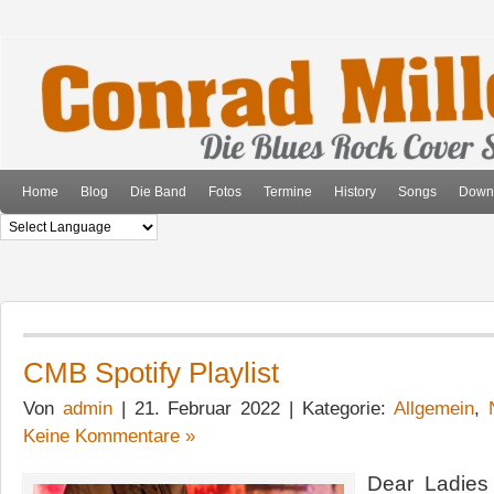
Home
Blog
Die Band
Fotos
Termine
History
Songs
Down
CMB Spotify Playlist
Von
admin
| 21. Februar 2022 | Kategorie:
Allgemein
,
Keine Kommentare »
Dear Ladies