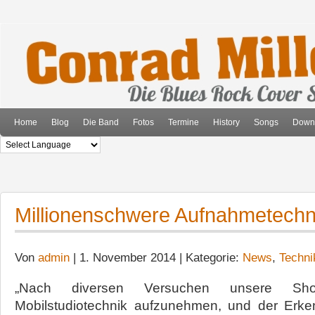
Home
Blog
Die Band
Fotos
Termine
History
Songs
Down
Millionenschwere Aufnahmetechn
Von
admin
| 1. November 2014 | Kategorie:
News
,
Techni
„Nach diversen Versuchen unsere Sh
Mobilstudiotechnik aufzunehmen, und der Erke