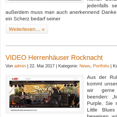
jedenfalls s
außerdem muss man auch anerkennend Danke 
ein Scherz bedarf seiner
Weiterlesen… »
VIDEO Herrenhäuser Rocknacht
Von
admin
| 22. Mai 2017 | Kategorie:
News
,
Portfolio
|
K
Aus der Rub
kommt unser
wir gerne
beenden: „M
Purple. Sie 
Little Blu
beweisen wä