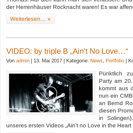
der Herrenhäuser Rocknacht waren! Es war affen
Weiterlesen… »
VIDEO: by triple B „Ain’t No Love…“
Von
admin
| 13. Mai 2017 | Kategorie:
News
,
Portfolio
|
K
Pünktlich z
Party am 20
kommt aus d
nun ein CMB
an Bernd Rosi
diesen Promoc
in Solingen
unseres ersten Videos „Ain’t no Love in the Heart