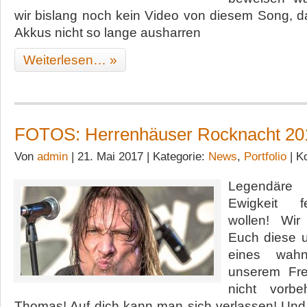
wir bislang noch kein Video von diesem Song, d
Akkus nicht so lange ausharren
Weiterlesen… »
FOTOS: Herrenhäuser Rocknacht 20
Von
admin
| 21. Mai 2017 | Kategorie:
News
,
Portfolio
|
K
Legendäre 
Ewigkeit f
wollen! Wi
Euch diese u
eines wahn
unserem Fr
nicht vorbe
Thomas! Auf dich kann man sich verlassen! Und 