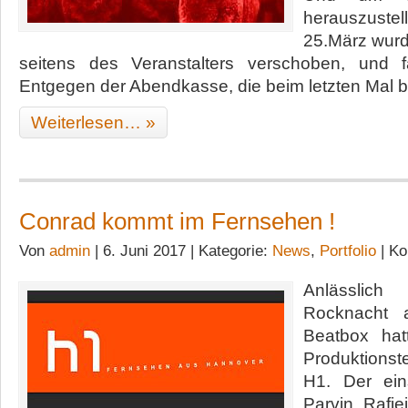
herauszuste
25.März wur
seitens des Veranstalters verschoben, und f
Entgegen der Abendkasse, die beim letzten Mal b
Weiterlesen… »
Conrad kommt im Fernsehen !
Von
admin
| 6. Juni 2017 | Kategorie:
News
,
Portfolio
|
Ko
Anlässlich
Rocknacht 
Beatbox ha
Produktions
H1. Der ein
Parvin Rafi