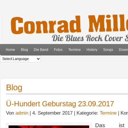
Home
Blog
Die Band
Fotos
Termine
History
Songs
Down
Blog
Ü-Hundert Geburstag 23.09.2017
Von
admin
| 4. September 2017 | Kategorie:
Termine
|
Kom
Das ist 