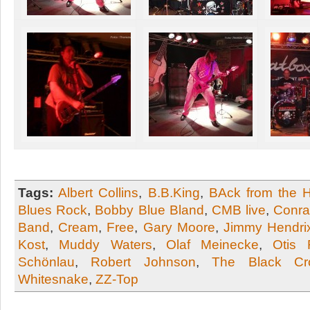
Tags:
Albert Collins
,
B.B.King
,
BAck from the 
Blues Rock
,
Bobby Blue Bland
,
CMB live
,
Conra
Band
,
Cream
,
Free
,
Gary Moore
,
Jimmy Hendri
Kost
,
Muddy Waters
,
Olaf Meinecke
,
Otis 
Schönlau
,
Robert Johnson
,
The Black Cr
Whitesnake
,
ZZ-Top