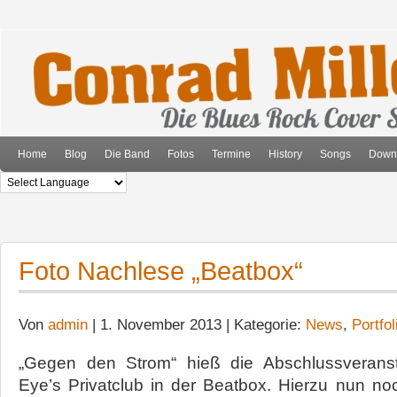
Home
Blog
Die Band
Fotos
Termine
History
Songs
Down
Foto Nachlese „Beatbox“
Von
admin
| 1. November 2013 | Kategorie:
News
,
Portfol
„Gegen den Strom“ hieß die Abschlussveranst
Eye’s Privatclub in der Beatbox. Hierzu nun no