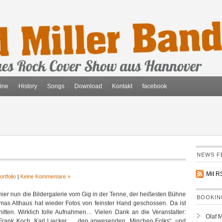
ine
History
Songs
Download
Kontakt
facebook
NEWS F
Mit 
ortfolio
|
Keine Kommentare »
hier nun die Bildergalerie vom Gig in der Tenne, der heißesten Bühne
BOOKIN
mas Althaus hat wieder Fotos von feinster Hand geschossen. Da ist
itten. Wirklich tolle Aufnahmen… Vielen Dank an die Veranstalter:
Olaf 
 Frank Koch, Karl Liecker… den anwesenden „Minchen Folks“, und