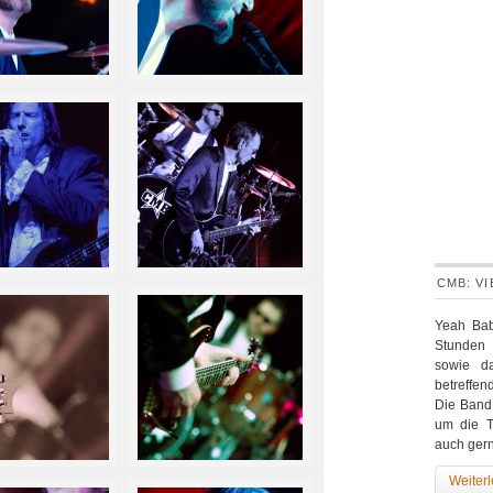
CMB: V
Yeah Bab
Stunden 
sowie d
betreffe
Die Band 
um die T
auch ger
Weiter