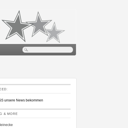
EED:
RSS unsere News bekommen
G & MORE
Meinecke