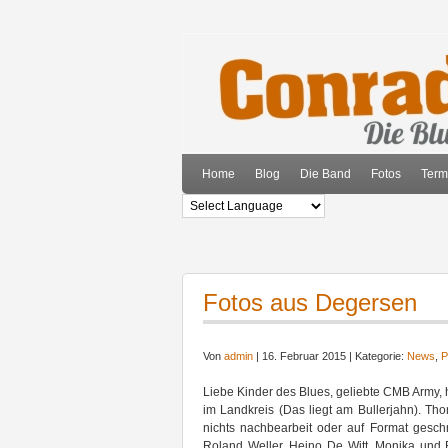
Home
Blog
Die Band
Fotos
Term
Fotos aus Degersen
Von
admin
| 16. Februar 2015 | Kategorie:
News
,
P
Liebe Kinder des Blues, geliebte CMB Army, 
im Landkreis (Das liegt am Bullerjahn).
Tho
nichts nachbearbeit oder auf Format geschn
Roland Weller, Heino De Witt, Monika und