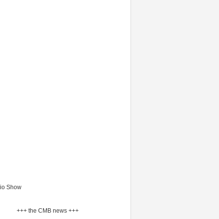
io Show
+++ the CMB news +++