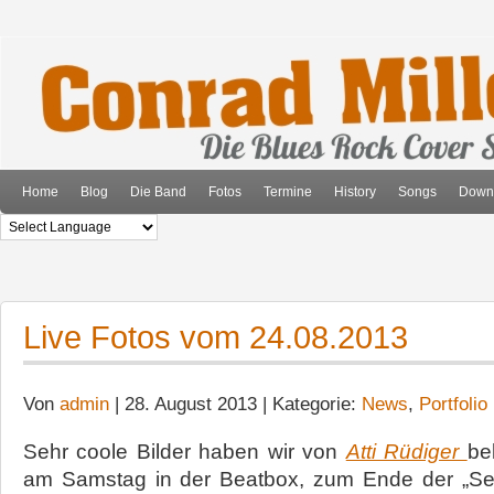
Home
Blog
Die Band
Fotos
Termine
History
Songs
Down
Live Fotos vom 24.08.2013
Von
admin
| 28. August 2013 | Kategorie:
News
,
Portfolio
Sehr coole Bilder haben wir von
Atti Rüdiger
be
am Samstag in der Beatbox, zum Ende der „Ses