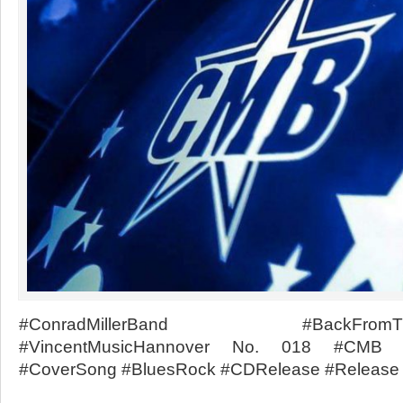
#ConradMillerBand #BackFromTheH
#VincentMusicHannover No. 018 #CMB 
#CoverSong #BluesRock #CDRelease #Release