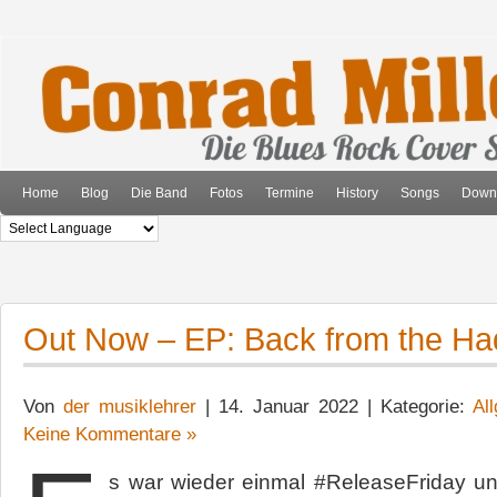
Home
Blog
Die Band
Fotos
Termine
History
Songs
Down
Out Now – EP: Back from the H
Von
der musiklehrer
| 14. Januar 2022 | Kategorie:
Al
Keine Kommentare »
s war wieder einmal #ReleaseFriday u