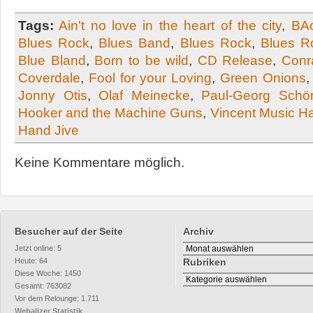
Tags:
Ain't no love in the heart of the city
,
BAc
Blues Rock
,
Blues Band
,
Blues Rock
,
Blues R
Blue Bland
,
Born to be wild
,
CD Release
,
Conr
Coverdale
,
Fool for your Loving
,
Green Onions
Jonny Otis
,
Olaf Meinecke
,
Paul-Georg Schö
Hooker and the Machine Guns
,
Vincent Music H
Hand Jive
Keine Kommentare möglich.
Besucher auf der Seite
Archiv
Archiv
Jetzt online: 5
Heute: 64
Rubriken
Diese Woche: 1450
Rubriken
Gesamt: 763082
Vor dem Relounge: 1.711
Webalizer Statistik