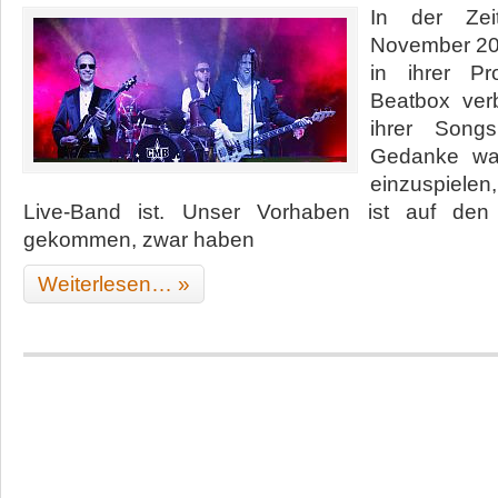
Back
In der Zei
from
November 20
the
Hades
in ihrer P
of
Beatbox verb
Blues
ihrer Song
Rock
Gedanke war
einzuspiel
Live-Band ist. Unser Vorhaben ist auf den
gekommen, zwar haben
Weiterlesen… »