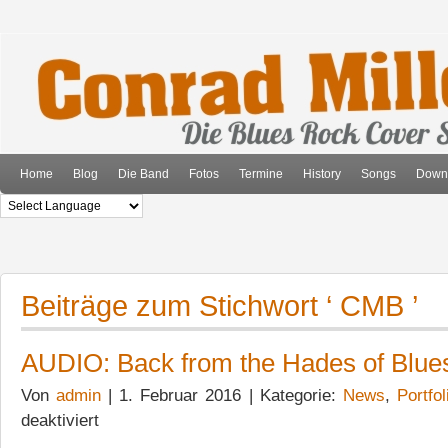
Home
Blog
Die Band
Fotos
Termine
History
Songs
Down
Beiträge zum Stichwort ‘ CMB ’
AUDIO: Back from the Hades of Blue
Von
admin
| 1. Februar 2016 | Kategorie:
News
,
Portfol
für
deaktiviert
AUDIO: