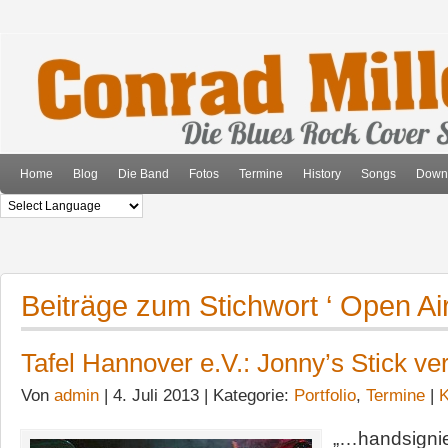
Home
Blog
Die Band
Fotos
Termine
History
Songs
Down
Beiträge zum Stichwort ‘ Open Air
Tafel Hannover e.V.: Jonny’s Stick ver
Von
admin
| 4. Juli 2013 | Kategorie:
Portfolio
,
Termine
|
K
„…handsigni