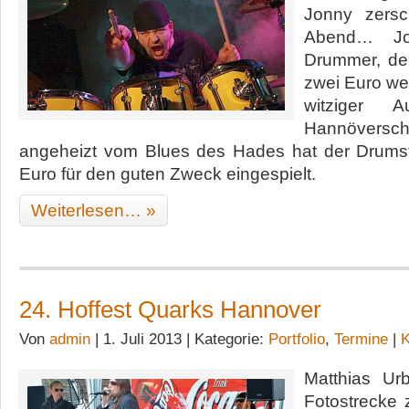
Jonny zersc
Abend… Jon
Drummer, der 
zwei Euro wer
witziger A
Hannövers
angeheizt vom Blues des Hades hat der Drumstic
Euro für den guten Zweck eingespielt.
Weiterlesen… »
24. Hoffest Quarks Hannover
Von
admin
| 1. Juli 2013 | Kategorie:
Portfolio
,
Termine
|
K
Matthias Ur
Fotostrecke z