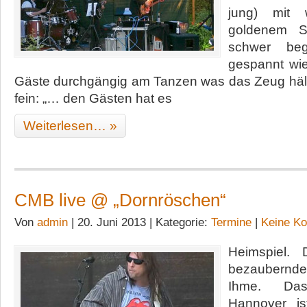
jung) mit
goldenem S
schwer beg
gespannt wie
Gäste durchgängig am Tanzen was das Zeug hält,
fein: „… den Gästen hat es
Weiterlesen… »
CMB live @ „Dornröschen“
Von
admin
| 20. Juni 2013 | Kategorie:
Termine
|
Keine K
Heimspiel.
bezaubernde
Ihme. Da
Hannover ist