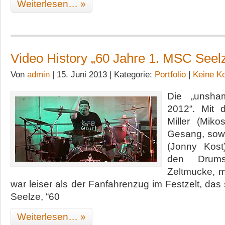
Weiterlesen… »
Video History „60 Jahre 1. MSC Seel
Von
admin
| 15. Juni 2013 | Kategorie:
Portfolio
|
Keine K
Die „unsha
2012“. Mit 
Miller (Mik
Gesang, sowi
(Jonny Kos
den Drums
Zeltmucke, 
war leiser als der Fanfahrenzug im Festzelt, das
Seelze, “60
Weiterlesen… »