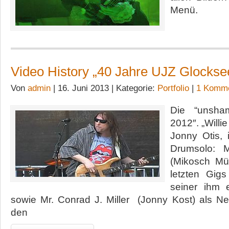
Menü.
Video History „40 Jahre UJZ Glockse
Von
admin
| 16. Juni 2013 | Kategorie:
Portfolio
|
1 Komme
Die “unsha
2012″. „Willi
Jonny Otis, 
Drumsolo: M
(Mikosch Mül
letzten Gi
seiner ihm 
sowie Mr. Conrad J. Miller (Jonny Kost) als 
den