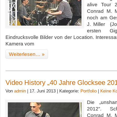
alive Tour 
Conrad M. Mi
noch am Ges
J. Miller (J
ersten G
Eindrucksvolle Bilder von der Location. Interess
Kamera vom
Weiterlesen… »
Video History „40 Jahre Glocksee 20
Von
admin
| 17. Juni 2013 | Kategorie:
Portfolio
|
Keine K
Die „unsha
2012“. Sch
Conrad M. Mi