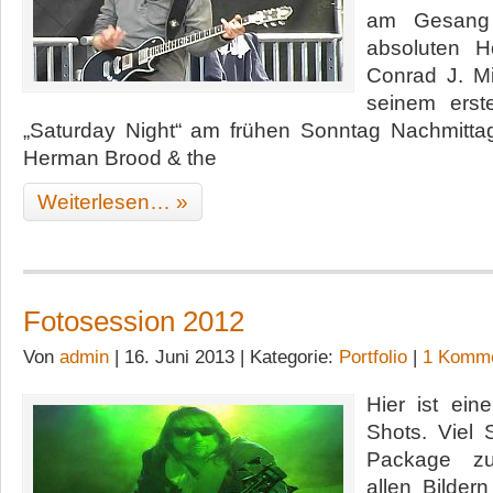
am Gesang 
absoluten H
Conrad J. Mi
seinem ers
„Saturday Night“ am frühen Sonntag Nachmittag
Herman Brood & the
Weiterlesen… »
Fotosession 2012
Von
admin
| 16. Juni 2013 | Kategorie:
Portfolio
|
1 Komme
Hier ist ei
Shots. Viel 
Package z
allen Bilder