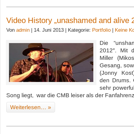
Video History „unashamed and alive 
Von
admin
| 14. Juni 2013 | Kategorie:
Portfolio
|
Keine K
Die “unsha
2012″. Mit 
Miller (Mik
Gesang, sowi
(Jonny Kos
den Drums. 
sehr powerful
Song liegt, war die CMB leiser als der Fanfahren
Weiterlesen… »