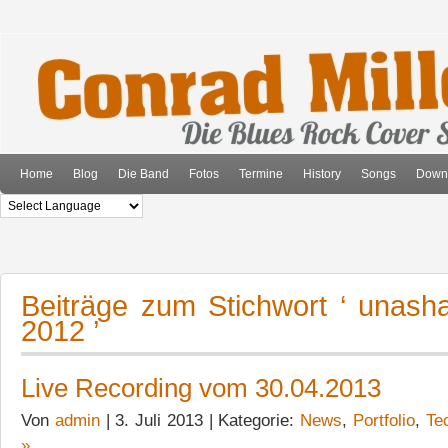
Home
Blog
Die Band
Fotos
Termine
History
Songs
Down
Beiträge zum Stichwort ‘ unash
2012 ’
Live Recording vom 30.04.2013
Von
admin
| 3. Juli 2013 | Kategorie:
News
,
Portfolio
,
Te
»