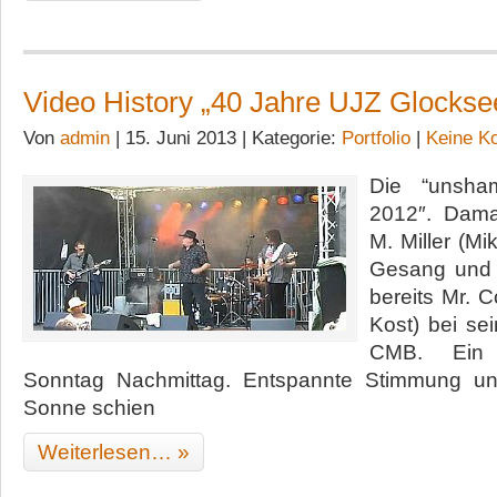
Video History „40 Jahre UJZ Glockse
Von
admin
| 15. Juni 2013 | Kategorie:
Portfolio
|
Keine K
Die “unsha
2012″. Dama
M. Miller (M
Gesang und 
bereits Mr. C
Kost) bei se
CMB. Ein O
Sonntag Nachmittag. Entspannte Stimmung un
Sonne schien
Weiterlesen… »