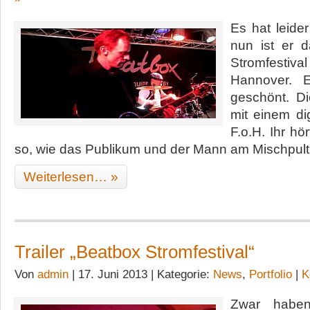
Es hat leide
nun ist er d
Stromfestiva
Hannover. E
geschönt. D
mit einem dig
F.o.H. Ihr hö
so, wie das Publikum und der Mann am Mischpult
Weiterlesen… »
Trailer „Beatbox Stromfestival“
Von
admin
| 17. Juni 2013 | Kategorie:
News
,
Portfolio
|
K
Zwar haben