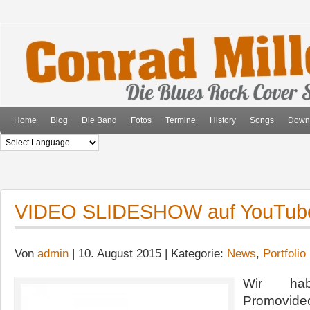
Home
Blog
Die Band
Fotos
Termine
History
Songs
Down
VIDEO SLIDESHOW auf YouTub
Von
admin
| 10. August 2015 | Kategorie:
News
,
Portfolio
Wir hab
Promovideo