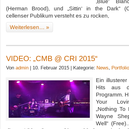
‚Blue‘ Blan
(Herman Brood), und „Sittin‘ in the Dark“ 
cellenser Publikum versteht es zu rocken,
Weiterlesen… »
VIDEO: „CMB @ CRI 2015“
Von
admin
| 10. Februar 2015 | Kategorie:
News
,
Portfoli
Ein illusterer
Hits aus 
Programm. Hi
Your Lovin
„Nothing To
Wayne Shep
Well“ (Free