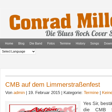
Home
Blog
Die Band
Fotos
Termine
History
Songs
Down
CMB auf dem Limmerstraßenfest
Von
admin
| 19. Februar 2015 | Kategorie:
Termine
|
Kein
Yes Sir, best
die CMB 