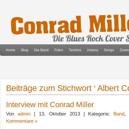
Home
Blog
Die Band
Fotos
Termine
History
Songs
Down
Beiträge zum Stichwort ‘ Albert Col
Interview mit Conrad Miller
Von
admin
| 13. Oktober 2013 | Kategorie:
Band
Kommentare »