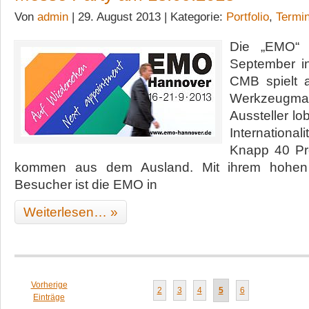
Von
admin
| 29. August 2013 | Kategorie:
Portfolio
,
Termi
Die „EMO“ 
September i
CMB spielt 
Werkzeugmas
Aussteller lo
Internation
Knapp 40 Pr
kommen aus dem Ausland. Mit ihrem hohen An
Besucher ist die EMO in
Weiterlesen… »
Vorherige
2
3
4
5
6
Einträge