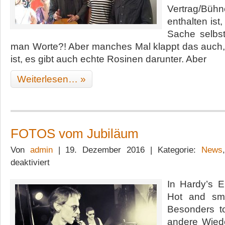
Vertrag/Büh
enthalten ist
Sache selbst
man Worte?! Aber manches Mal klappt das auch
ist, es gibt auch echte Rosinen darunter. Aber
Weiterlesen… »
FOTOS vom Jubiläum
Von
admin
| 19. Dezember 2016 | Kategorie:
News
für
deaktiviert
FOTOS
vom
In Hardy’s E
Jubiläum
Hot and sm
Besonders t
andere Wied