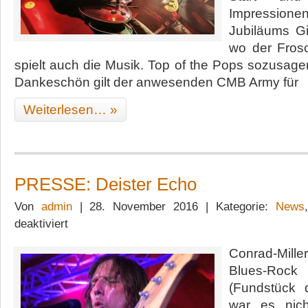
Impressi
Jubiläums G
wo der Fros
spielt auch die Musik. Top of the Pops sozusage
Dankeschön gilt der anwesenden CMB Army für
Weiterlesen… »
PRESSE: Deister Echo
Von
admin
| 28. November 2016 | Kategorie:
News
für
deaktiviert
PRESSE:
Deister
Conrad-Mil
Echo
Blues-Rock
(Fundstück 
war es nic