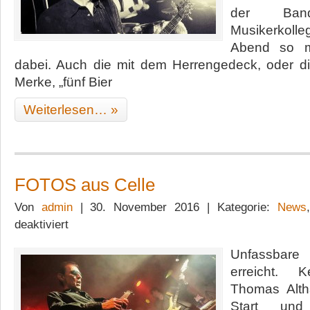
der Ban
Musikerkoll
Abend so m
dabei. Auch die mit dem Herrengedeck, oder d
Merke, „fünf Bier
Weiterlesen… »
FOTOS aus Celle
Von
admin
| 30. November 2016 | Kategorie:
News
für
deaktiviert
FOTOS
aus
Unfassbar
Celle
erreicht. 
Thomas Alth
Start und