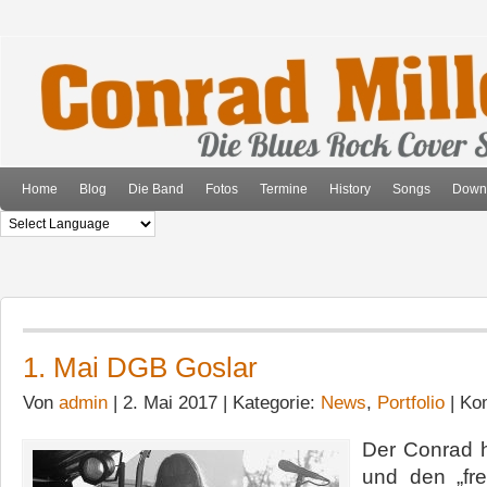
Home
Blog
Die Band
Fotos
Termine
History
Songs
Down
1. Mai DGB Goslar
Von
admin
| 2. Mai 2017 | Kategorie:
News
,
Portfolio
|
Kom
Der Conrad 
und den „fr