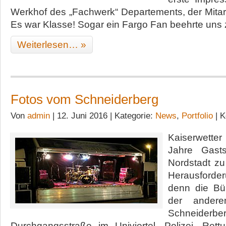
Werkhof des „Fachwerk“ Departements, der Mitarb
Es war Klasse! Sogar ein Fargo Fan beehrte uns 
Weiterlesen… »
Fotos vom Schneiderberg
Von
admin
| 12. Juni 2016 | Kategorie:
News
,
Portfolio
|
K
Kaiserwett
Jahre Gasts
Nordstadt zu
Herausforde
denn die Bü
der andere
Schneiderb
Durchgangsstraße im Univiertel. Polizei, Ret