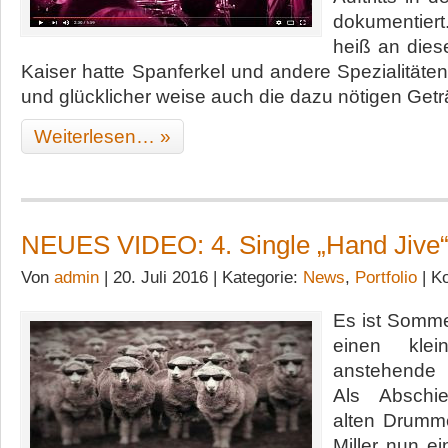
dokumentier
heiß an dies
Kaiser hatte Spanferkel und andere Spezialitäten
und glücklicher weise auch die dazu nötigen Get
Weiterlesen… »
NEUES VIDEO: 4. Single „Hand Jive
Von
admin
| 20. Juli 2016 | Kategorie:
News
,
Portfolio
|
Ko
Es ist Somme
einen kle
ansteh
Als Abschi
alten Drumm
Miller nun ei