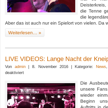
Deisterkreis,
die Tenne g
die legendäre
Aber das ist auch nur ein Spielort von vielen. Da w
Weiterlesen… »
LIVE VIDEOS: Lange Nacht der Knei
Von
admin
| 8. November 2016 | Kategorie:
News
für
deaktiviert
LIVE
VIDEOS:
Die Ausbeute
Lange
unsere Fans
Nacht
der
wieder einm
Kneipen
Beginn uns
Auftritts in 